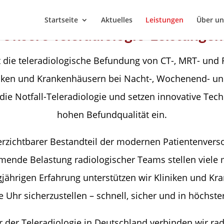
Startseite
Aktuelles
Leistungen
Über un
Unsere Teleradiologie-Leistungen
 die teleradiologische Befundung von CT-, MRT- und
niken und Krankenhäusern bei Nacht-, Wochenend- un
ie Notfall-Teleradiologie und setzen innovative Tec
hohen Befundqualität ein.
verzichtbarer Bestandteil der modernen Patientenver
ende Belastung radiologischer Teams stellen viele m
jährigen Erfahrung unterstützen wir Kliniken und Kra
Uhr sicherzustellen – schnell, sicher und in höchster 
er der Teleradiologie in Deutschland verbinden wir ra