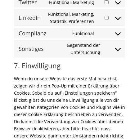
Twitter
Funktional, Marketing
maps
service
Consent
facebook
to
Funktional, Marketing,
LinkedIn
service
Consent
Statistik, Präferenzen
twitter
to
Complianz
Funktional
service
Consent
linkedin
to
Gegenstand der
Sonstiges
service
Consent
Untersuchung
complianz
to
7. Einwilligung
service
sonstiges
Wenn du unsere Website das erste Mal besuchst,
zeigen wir dir ein Pop-Up mit einer Erklärung über
Cookies. Sobald du auf „Einstellungen speichern“
klickst, gibst du uns deine Einwilligung alle von dir
gewählten Kategorien von Cookies und Plugins wie in
dieser Cookie-Erklärung beschrieben zu verwenden.
Du kannst die Verwendung von Cookies über deinen
Browser deaktivieren, aber bitte beachte, dass
unsere Website dann unter Umständen nicht richtig