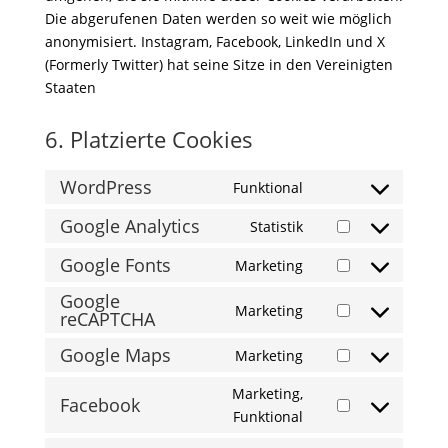
Die abgerufenen Daten werden so weit wie möglich
anonymisiert. Instagram, Facebook, LinkedIn und X
(Formerly Twitter) hat seine Sitze in den Vereinigten
Staaten
6. Platzierte Cookies
WordPress
Funktional
Consent
to
Google Analytics
Statistik
Consent
service
to
Google Fonts
Marketing
wordpress
Consent
service
Google
to
google-
Marketing
reCAPTCHA
Consent
service
analytics
to
google-
Google Maps
Marketing
Consent
service
fonts
to
google-
Marketing,
Facebook
service
recaptcha
Consent
Funktional
google-
to