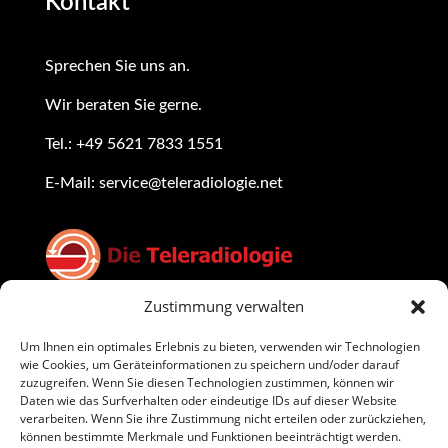
Kontakt
Sprechen Sie uns an.
Wir beraten Sie gerne
.
Tel.:
+49 5621 7833 1551
E-Mail:
service@teleradiologie.net
Zustimmung verwalten
Rechtliche Hinweise
Um Ihnen ein optimales Erlebnis zu bieten, verwenden wir Technologien
wie Cookies, um Geräteinformationen zu speichern und/oder darauf
zuzugreifen. Wenn Sie diesen Technologien zustimmen, können wir
Daten wie das Surfverhalten oder eindeutige IDs auf dieser Website
Datenschutzerklärung
verarbeiten. Wenn Sie ihre Zustimmung nicht erteilen oder zurückziehen,
können bestimmte Merkmale und Funktionen beeinträchtigt werden.
Impressum