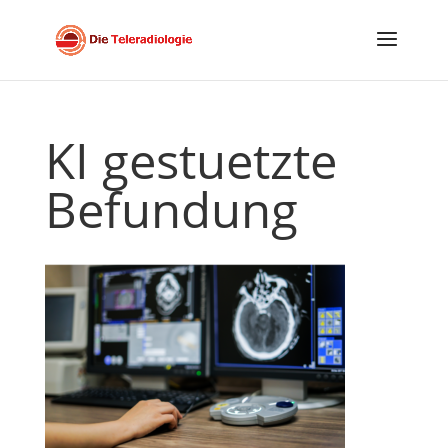
KI gestuetzte
Befundung