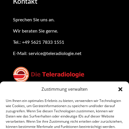
Kontakt
Sprechen Sie uns an.
Wir beraten Sie gerne
.
Tel.:
+49 5621 7833 1551
E-Mail:
service@teleradiologie.net
Zustimmung verwalten
Rechtliche Hinweise
Um Ihnen ein optimales Erlebnis zu bieten, verwenden wir Technologien
wie Cookies, um Geräteinformationen zu speichern und/oder darauf
zuzugreifen. Wenn Sie diesen Technologien zustimmen, können wir
Daten wie das Surfverhalten oder eindeutige IDs auf dieser Website
Datenschutzerklärung
verarbeiten. Wenn Sie ihre Zustimmung nicht erteilen oder zurückziehen,
können bestimmte Merkmale und Funktionen beeinträchtigt werden.
Impressum